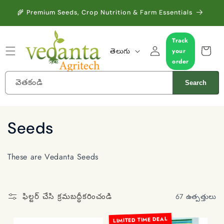
కంటెంట్‌కు
🌱 B
🌾 Premium Seeds, Crop Nutrition & Farm Essentials
దాటవేయి
Track
లాగిన్
భా
కార్ట్
తెలుగు
your
చేయండి
ష
order
వెతకండి
Search
క
Seeds
లె
These are Vedanta Seeds
క్ష
న్
ఫిల్టర్ చేసి క్రమబద్ధీకరించండి
67 ఉత్పత్తులు
:
LIMITED TIME DEAL