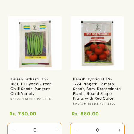
కోసం
కోసం
x
x
1
1
పరిమాణాన్ని
పరిమాణాన్ని
Qty
Qty
తగ్గించండి
పెంచండి
కోసం
కోసం
పరిమాణాన్ని
పరిమాణ
తగ్గించండి
పెంచండ
Kalash Tathastu KSP
Kalash Hybrid F1 KSP
1630 F1 Hybrid Green
1724 Pragathi Tomato
Chilli Seeds, Pungent
Seeds, Semi Determinate
Chilli Variety
Plants, Round Shape
Fruits with Red Color
విక్రేత:
KALASH SEEDS PVT. LTD.
విక్రేత:
KALASH SEEDS PVT. LTD.
Rs. 780.00
Rs. 880.00
10
10
10
10