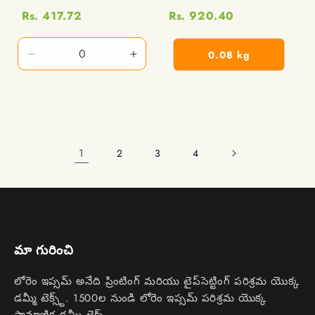
Rs. 417.72
Rs. 920.40
0.08 kg
1500
1500
seeds
seeds
కోసం
కోసం
పరిమాణాన్ని
పరిమాణాన్ని
తగ్గించండి
పెంచండి
1
2
3
4
మా గురించి
లోరెం ఇప్సమ్ అనేది ప్రింటింగ్ మరియు టైప్‌సెట్టింగ్ పరిశ్రమ యొక్క
డమ్మీ టెక్స్ట్. 1500ల నుండి లోరెం ఇప్సమ్ పరిశ్రమ యొక్క