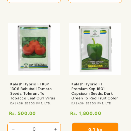
Gm
Gm
Gm
Gm
x
x
x
x
1
1
1
1
Qty
Qty
Qty
Qty
కోసం
కోసం
కోసం
కోసం
పరిమాణాన్ని
పరిమాణాన్ని
పరిమాణాన్ని
పరిమాణ
తగ్గించండి
పెంచండి
తగ్గించండి
పెంచండ
Kalash Hybrid F1 KSP
Kalash Hybrid F1
1306 Bahubali Tomato
Premium Ksp 1601
Seeds, Tolerant To
Capsicum Seeds, Dark
Tobacco Leaf Curl Virus
Green To Red Fruit Color
విక్రేత:
విక్రేత:
KALASH SEEDS PVT. LTD.
KALASH SEEDS PVT. LTD.
Rs. 500.00
Rs. 1,800.00
0.1 kg