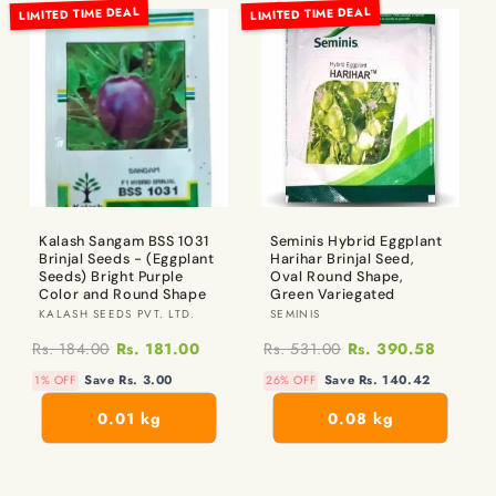
LIMITED TIME DEAL
LIMITED TIME DEAL
Kalash Sangam BSS 1031
Seminis Hybrid Eggplant
Brinjal Seeds - (Eggplant
Harihar Brinjal Seed,
Seeds) Bright Purple
Oval Round Shape,
Color and Round Shape
Green Variegated
విక్రేత:
విక్రేత:
KALASH SEEDS PVT. LTD.
SEMINIS
Rs. 184.00
Rs. 181.00
Rs. 531.00
Rs. 390.58
Save Rs. 3.00
Save Rs. 140.42
1% OFF
26% OFF
0.01 kg
0.08 kg