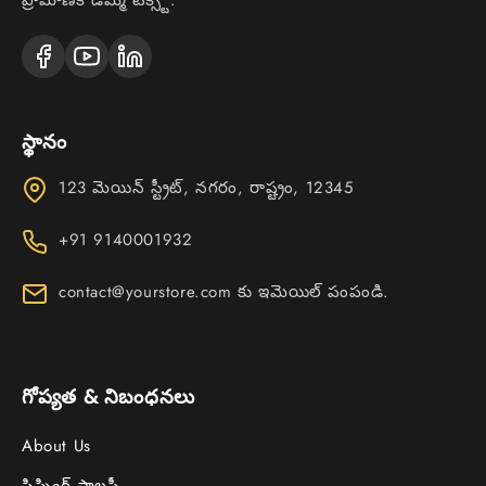
ప్రామాణిక డమ్మీ టెక్స్ట్.
స్థానం
123 మెయిన్ స్ట్రీట్, నగరం, రాష్ట్రం, 12345
+91 9140001932
contact@yourstore.com కు ఇమెయిల్ పంపండి.
గోప్యత & నిబంధనలు
About Us