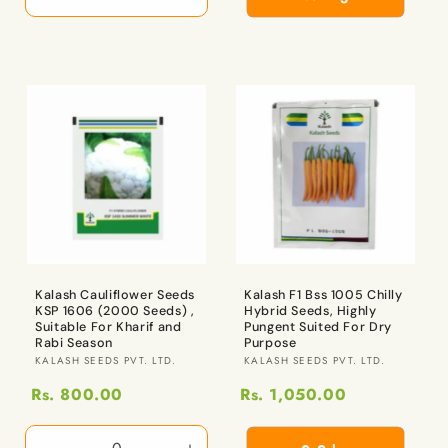
10
10
Gm
Gm
x
x
1
1
Qty
Qty
కోసం
కోసం
పరిమాణాన్ని
పరిమాణాన్ని
తగ్గించండి
పెంచండి
Kalash Cauliflower Seeds
Kalash F1 Bss 1005 Chilly
KSP 1606 (2000 Seeds) ,
Hybrid Seeds, Highly
Suitable For Kharif and
Pungent Suited For Dry
Rabi Season
Purpose
విక్రేత:
విక్రేత:
KALASH SEEDS PVT. LTD.
KALASH SEEDS PVT. LTD.
Rs. 800.00
Rs. 1,050.00