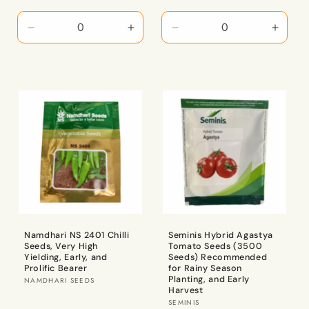
1
1
10
10
Packet
Packet
Gm
Gm
కోసం
కోసం
x
x
1
1
పరిమాణాన్ని
పరిమాణాన్ని
Qty
Qty
తగ్గించండి
పెంచండి
కోసం
కోసం
పరిమాణాన్ని
పరిమాణ
తగ్గించండి
పెంచండ
Namdhari NS 2401 Chilli
Seminis Hybrid Agastya
Seeds, Very High
Tomato Seeds (3500
Yielding, Early, and
Seeds) Recommended
Prolific Bearer
for Rainy Season
Planting, and Early
విక్రేత:
NAMDHARI SEEDS
Harvest
విక్రేత:
SEMINIS