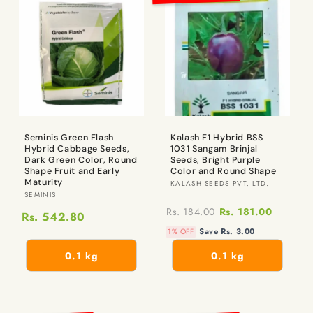
Seminis Green Flash
Kalash F1 Hybrid BSS
Hybrid Cabbage Seeds,
1031 Sangam Brinjal
Dark Green Color, Round
Seeds, Bright Purple
Shape Fruit and Early
Color and Round Shape
Maturity
విక్రేత:
KALASH SEEDS PVT. LTD.
విక్రేత:
SEMINIS
Rs. 184.00
Rs. 181.00
Rs. 542.80
Save Rs. 3.00
1% OFF
0.1 kg
0.1 kg