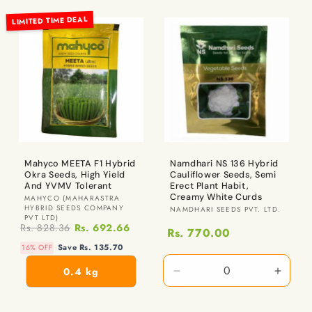
LIMITED TIME DEAL
Mahyco MEETA F1 Hybrid
Namdhari NS 136 Hybrid
Okra Seeds, High Yield
Cauliflower Seeds, Semi
And YVMV Tolerant
Erect Plant Habit,
Creamy White Curds
విక్రేత:
MAHYCO (MAHARASTRA
HYBRID SEEDS COMPANY
విక్రేత:
NAMDHARI SEEDS PVT. LTD.
PVT LTD)
Rs. 828.36
Rs. 692.66
Rs. 770.00
Save Rs. 135.70
16% OFF
0.4 kg
10
10
Gm
Gm
x
x