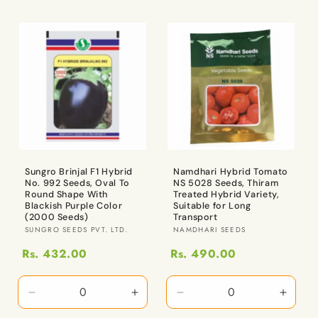
1
1
Qty
Qty
కోసం
కోసం
పరిమాణాన్ని
పరిమాణ
తగ్గించండి
పెంచండ
Sungro Brinjal F1 Hybrid
Namdhari Hybrid Tomato
No. 992 Seeds, Oval To
NS 5028 Seeds, Thiram
Round Shape With
Treated Hybrid Variety,
Blackish Purple Color
Suitable for Long
(2000 Seeds)
Transport
విక్రేత:
విక్రేత:
SUNGRO SEEDS PVT. LTD.
NAMDHARI SEEDS
Rs. 432.00
Rs. 490.00
2
2
10
10
Packets
Packets
Gm
Gm