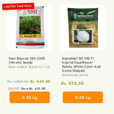
LIMITED TIME DEAL
Ravi Bhavna 285 Chilli
Namdhari NS 1118 F1
(Mirchi) Seeds
Hybrid Cauliflower
Seeds, White Color And
విక్రేత:
RAVI HYBRID SEEDS PVT LTD
Dome Shaped
విక్రేత:
NAMDHARI SEEDS
Rs. 1,080.00
Rs. 649.00
Rs. 578.20
Save Rs. 431.00
39% OFF
0.08 kg
0.08 kg