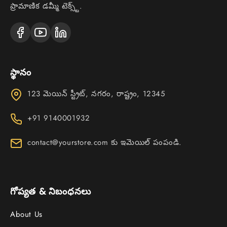
ప్రామాణిక డమ్మీ టెక్స్ట్.
స్థానం
123 మెయిన్ స్ట్రీట్, నగరం, రాష్ట్రం, 12345
+91 9140001932
contact@yourstore.com కు ఇమెయిల్ పంపండి.
గోప్యత & నిబంధనలు
About Us