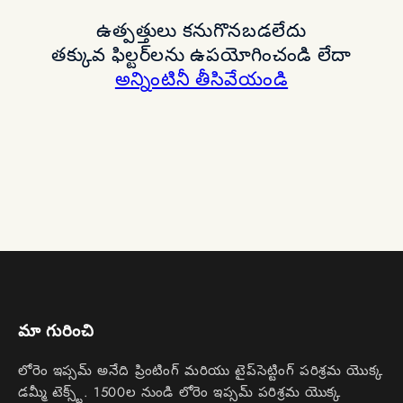
ఉత్పత్తులు కనుగొనబడలేదు
తక్కువ ఫిల్టర్‌లను ఉపయోగించండి లేదా
అన్నింటినీ తీసివేయండి
మా గురించి
లోరెం ఇప్సమ్ అనేది ప్రింటింగ్ మరియు టైప్‌సెట్టింగ్ పరిశ్రమ యొక్క
డమ్మీ టెక్స్ట్. 1500ల నుండి లోరెం ఇప్సమ్ పరిశ్రమ యొక్క